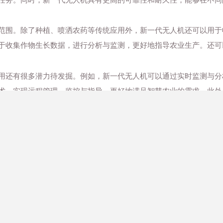
范围。除了种植、喷洒农药等传统应用外，新一代无人机还可以用于
于收集作物生长数据，进行分析与监测，更好地指导农业生产。还可
用还有很多潜力待发掘。例如，新一代无人机可以通过实时监测与分
术，实现远程管理、监控与指导，更好地满足智慧农业的需求。此外
指导农业生产。
中的应用也面临着一些挑战。例如，无人机在运行过程中需要保持稳
用还需要解决环境问题，如飞行时产生的噪音、飞行对大气的影响等
进步，相信在智慧农业中的应用将会越来越广泛，为农业生产带来更
文章来源