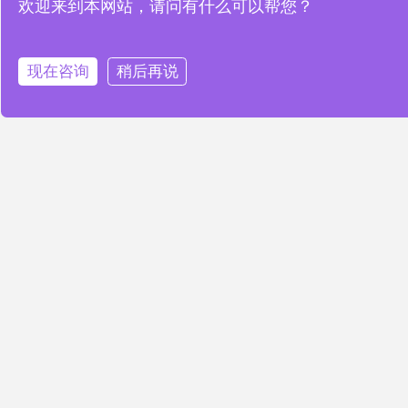
智慧公厕解决方案为智慧城市发展
欢迎来到本网站，请问有什么可以帮您？
注入新动力
现在咨询
稍后再说
READ MORE »
新闻中心
智慧园区解决方案如何助力构建更
宜居的智慧城市空间