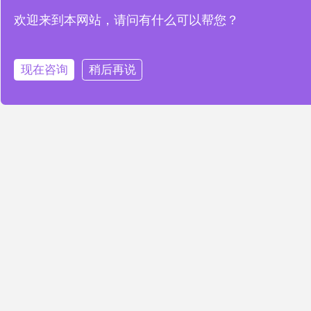
市民的合法权益和社会稳定。
欢迎来到本网站，请问有什么可以帮您？
总之，智慧城市建设是推动城市智能化发展的重
要手段，科技的不断进步将为智慧城市建设带来
现在咨询
稍后再说
更多的机遇和挑战。未来，智慧城市建设将会成
为全球城市发展的新趋势，为人类城市生活带来
更加便捷、高品质的生活方式。
PREVIOUS
NEXT
智慧城市建设：科技赋能城市可持续发展
智慧城市建设：科技驱动，打造宜居智慧之都
推荐阅读
新闻中心