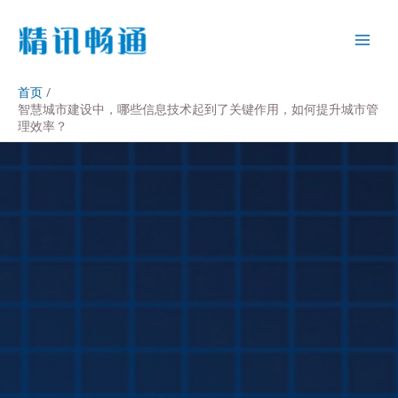
首页
智慧城市建设中，哪些信息技术起到了关键作用，如何提升城市管
理效率？