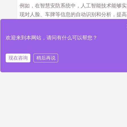
例如，在智慧安防系统中，人工智能技术能够实
现对人脸、车牌等信息的自动识别和分析，提高
安防系统的准确性和效率。在智慧医疗系统中，
人工智能技术能够辅助医生进行疾病诊断和治疗
欢迎来到本网站，请问有什么可以帮您？
方案的制定，提高医疗服务的智能化水平。
人工智能技术的应用，不仅提高了城市管理的效
现在咨询
稍后再说
率和质量，还提升了城市管理的智能化水平。通
过人工智能技术，城市管理者可以实现对城市运
行的实时监测和预警，及时发现并解决问题。同
时，人工智能技术还能够根据居民的需求和偏
好，提供个性化的公共服务，提高居民的生活质
量和满意度。
五、结语
综上所述，物联网技术、云计算技术、大数据技