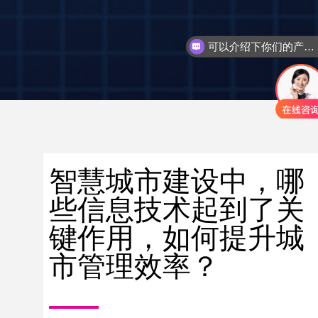
可以介绍下你们的产品么
你们是怎么收费的
智慧城市建设中，哪
些信息技术起到了关
键作用，如何提升城
市管理效率？