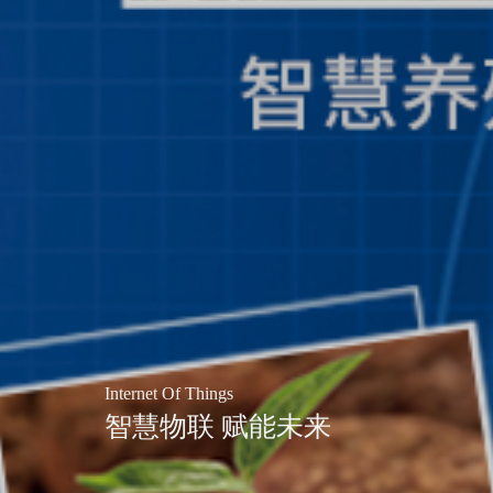
Internet Of Things
智慧物联 赋能未来