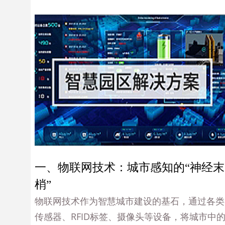
一、物联网技术：城市感知的“神经末
梢”
物联网技术作为智慧城市建设的基石，通过各类
传感器、RFID标签、摄像头等设备，将城市中