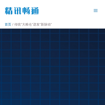
首页
传统“大粮仓”迸发“新脉动”